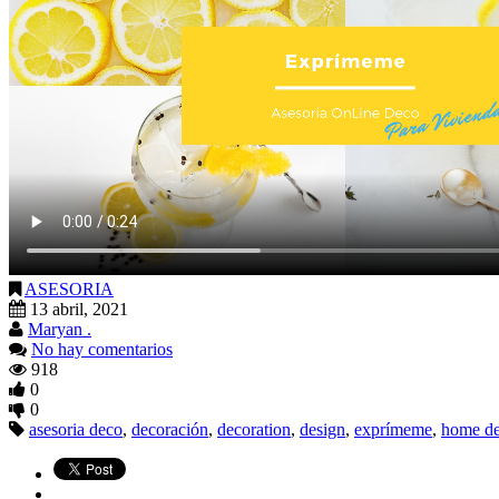
ASESORIA
13 abril, 2021
Maryan .
No hay comentarios
918
0
0
asesoria deco
,
decoración
,
decoration
,
design
,
exprímeme
,
home de