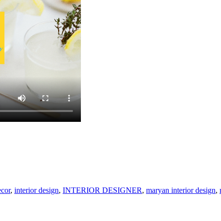
cor
,
interior design
,
INTERIOR DESIGNER
,
maryan interior design
,