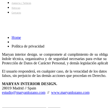
Asesoría / Talleres
Noticias
Contacto
Política de privacidad
Home
Política de privacidad
Maryan interior design. se compromete al cumplimiento de su obligac
índole técnica, organizativa y de seguridad necesarias para evitar s
Protección de Datos de Carácter Personal, y demás legislación aplicab
El usuario responderá, en cualquier caso, de la veracidad de los datos 
falsos, sin perjuicio de las demás acciones que procedan en Derecho.
MARYAN INTERIOR DESIGN.
28019 Madrid // Spain
estudio@maryanlozano.com
//
www.maryanlozano.com
Buscar