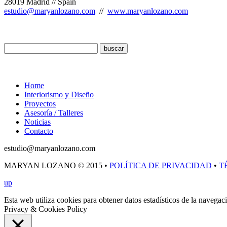
28019 Madrid // Spain
estudio@maryanlozano.com
//
www.maryanlozano.com
Buscar
Menú
Home
Interiorismo y Diseño
Proyectos
Asesoría / Talleres
Noticias
Contacto
estudio@maryanlozano.com
MARYAN LOZANO © 2015 •
POLÍTICA DE PRIVACIDAD
•
T
up
Esta web utiliza cookies para obtener datos estadísticos de la navega
Privacy & Cookies Policy